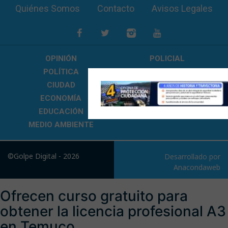
Quiénes Somos
Contacto
Avisos Legales
OPINIÓN
POLICIAL
POLÍTICA
SALUD
CIUDAD
REGIÓN
ECONOMÍA
CULTURA
EDUCACIÓN
TECNOLOGÍA
MEDIO AMBIENTE
©Golpe Digital - 2026
Desarrollado por
Anacondaweb
Ofrecen curso gratuito para
obtener la licencia profesional A3
en Temuco