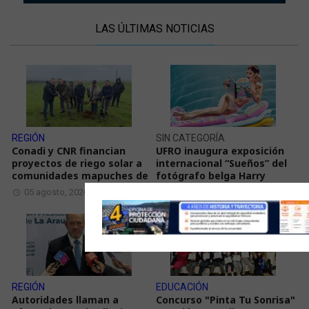
LAS ÚLTIMAS NOTICIAS
REGIÓN
SIN CATEGORÍA
Conadi y CNR financian
UFRO inaugura exposición
proyectos de riego solar a
internacional “Sueños” del
comunidades mapuches de
fotógrafo belga Harry
05 agosto, 2026
05 agosto, 2026
REGIÓN
EDUCACIÓN
Autoridades llaman a
Concurso "Pinta Tu Sonrisa"