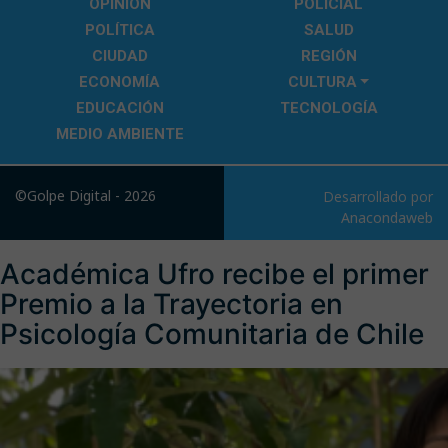
OPINIÓN
POLICIAL
POLÍTICA
SALUD
CIUDAD
REGIÓN
ECONOMÍA
CULTURA
EDUCACIÓN
TECNOLOGÍA
MEDIO AMBIENTE
©Golpe Digital - 2026
Desarrollado por
Anacondaweb
Académica Ufro recibe el primer
Premio a la Trayectoria en
Psicología Comunitaria de Chile