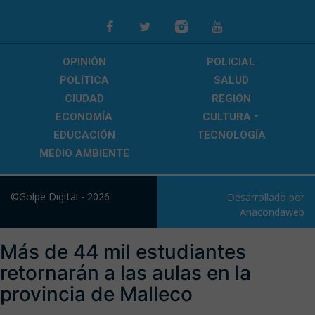
OPINIÓN
POLICIAL
POLÍTICA
SALUD
CIUDAD
REGIÓN
ECONOMÍA
CULTURA
EDUCACIÓN
TECNOLOGÍA
MEDIO AMBIENTE
©Golpe Digital - 2026
Desarrollado por
Anacondaweb
Más de 44 mil estudiantes
retornarán a las aulas en la
provincia de Malleco