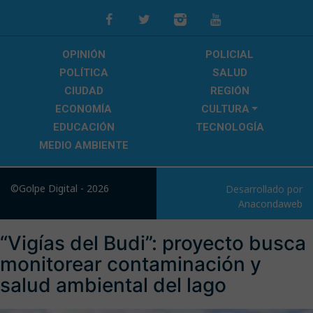
OPINIÓN
POLICIAL
POLÍTICA
SALUD
CIUDAD
REGIÓN
ECONOMÍA
CULTURA
EDUCACIÓN
TECNOLOGÍA
MEDIO AMBIENTE
©Golpe Digital - 2026
Desarrollado por
Anacondaweb
“Vigías del Budi”: proyecto busca
monitorear contaminación y
salud ambiental del lago