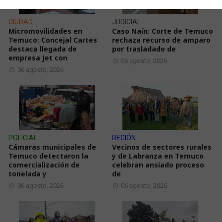
CIUDAD
JUDICIAL
Micromovilidades en
Caso Naín: Corte de Temuco
Temuco: Concejal Cartes
rechaza recurso de amparo
destaca llegada de
por trasladado de
empresa Jet con
06 agosto, 2026
06 agosto, 2026
POLICIAL
REGIÓN
Cámaras municipales de
Vecinos de sectores rurales
Temuco detectaron la
y de Labranza en Temuco
comercialización de
celebran ansiado proceso
tonelada y
de
06 agosto, 2026
06 agosto, 2026