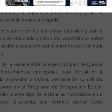
s similares en el territorio. Valoró el carácter
tenidos y el equilibrio entre teoría y práctica,
aterial de apoyo entregado.
e quedo con los ejercicios teatrales y con el
y bien estudiado y completo. Aprendimos sobre
inación y actuación, conocimientos que sin duda
ó.
al de la Escuela Pública Rayen Lafquen de Queule,
 herramientas entregadas para fortalecer la
la expresión artística, destacando su utilidad
omo en el Programa de Integración Escolar.
eder a este tipo de instancias formativas en el
Costa Araucanía, que permite acercar estas
.