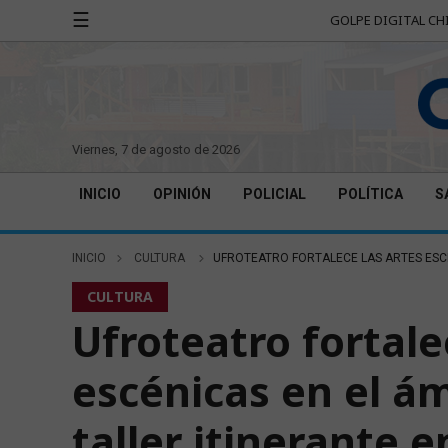
☰
GOLPE DIGITAL CH
viernes, 7 de agosto de 2026
INICIO
OPINIÓN
POLICIAL
POLÍTICA
S
INICIO
CULTURA
UFROTEATRO FORTALECE LAS ARTES ESCÉN
CULTURA
Ufroteatro fortale
escénicas en el á
taller itinerante 