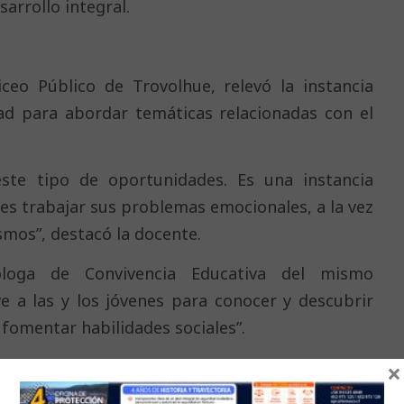
arrollo integral.
ceo Público de Trovolhue, relevó la instancia
ad para abordar temáticas relacionadas con el
ste tipo de oportunidades. Es una instancia
ntes trabajar sus problemas emocionales, a la vez
smos”, destacó la docente.
óloga de Convivencia Educativa del mismo
ve a las y los jóvenes para conocer y descubrir
 fomentar habilidades sociales”.
s del Liceo Bicentenario Claudio Arrau León de
×
aliosa oportunidad para su desarrollo docente,