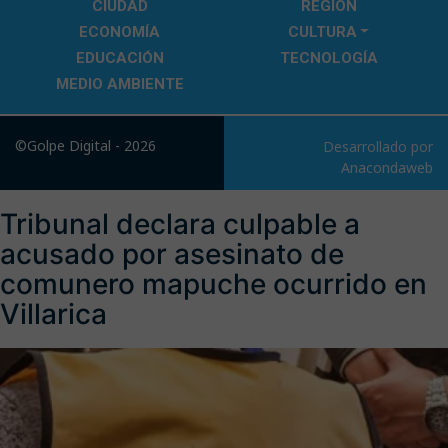
CIUDAD
REGIÓN
ECONOMÍA
CULTURA
EDUCACIÓN
TECNOLOGÍA
MEDIO AMBIENTE
©Golpe Digital - 2026
Desarrollado por
Anacondaweb
Tribunal declara culpable a
acusado por asesinato de
comunero mapuche ocurrido en
Villarica