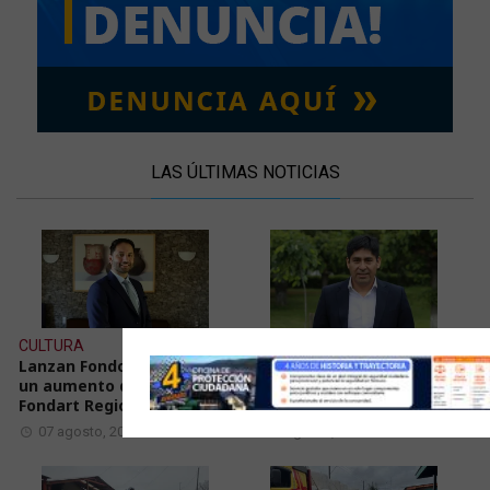
LAS ÚLTIMAS NOTICIAS
CULTURA
JUDICIAL
Lanzan Fondos Cultura con
Ex alcalde de Renaico es
un aumento del 6,2% en el
condenado a 15 años de
Fondart Regional y enfoque
cárcel por delitos sexuales
07 agosto, 2026
07 agosto, 2026