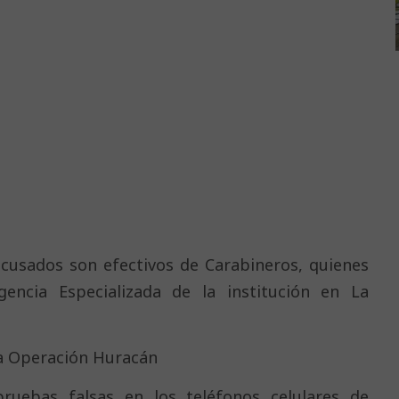
acusados son efectivos de Carabineros, quienes
encia Especializada de la institución en La
ida Operación Huracán
pruebas falsas en los teléfonos celulares de