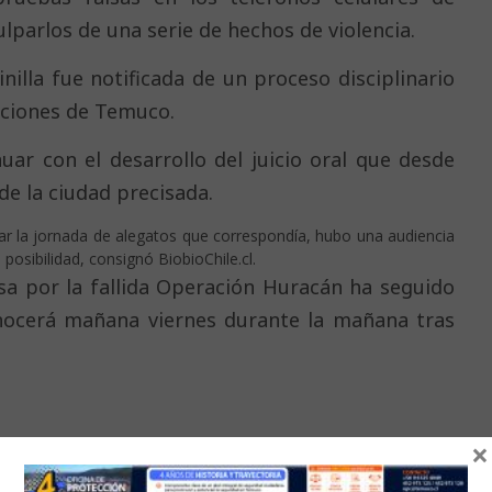
parlos de una serie de hechos de violencia.
nilla fue notificada de un proceso disciplinario
aciones de Temuco.
nuar con el desarrollo del juicio oral que desde
de la ciudad precisada.
iar la jornada de alegatos que correspondía, hubo una audiencia
posibilidad, consignó BiobioChile.cl.
ausa por la fallida Operación Huracán ha seguido
conocerá mañana viernes durante la mañana tras
×