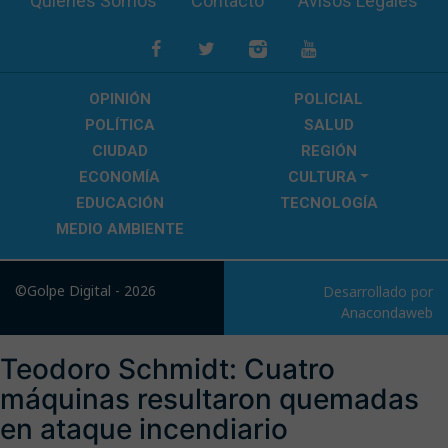
Quiénes Somos
Contacto
Avisos Legales
OPINIÓN
POLICIAL
POLÍTICA
SALUD
CIUDAD
REGIÓN
ECONOMÍA
CULTURA
EDUCACIÓN
TECNOLOGÍA
MEDIO AMBIENTE
©Golpe Digital - 2026
Desarrollado por
Anacondaweb
Teodoro Schmidt: Cuatro
máquinas resultaron quemadas
en ataque incendiario