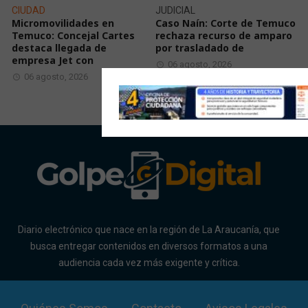
CIUDAD
JUDICIAL
Micromovilidades en
Caso Naín: Corte de Temuco
Temuco: Concejal Cartes
rechaza recurso de amparo
destaca llegada de
por trasladado de
empresa Jet con
06 agosto, 2026
06 agosto, 2026
Diario electrónico que nace en la región de La Araucanía, que
busca entregar contenidos en diversos formatos a una
audiencia cada vez más exigente y crítica.