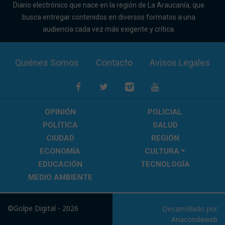
Diario electrónico que nace en la región de La Araucanía, que
busca entregar contenidos en diversos formatos a una
audiencia cada vez más exigente y crítica.
Quiénes Somos
Contacto
Avisos Legales
OPINIÓN
POLICIAL
POLÍTICA
SALUD
CIUDAD
REGIÓN
ECONOMÍA
CULTURA
EDUCACIÓN
TECNOLOGÍA
MEDIO AMBIENTE
©Golpe Digital - 2026
Desarrollado por
Anacondaweb