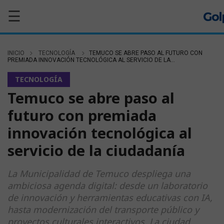
☰
INICIO
TECNOLOGÍA
TEMUCO SE ABRE PASO AL FUTURO CON
PREMIADA INNOVACIÓN TECNOLÓGICA AL SERVICIO DE LA...
TECNOLOGÍA
Temuco se abre paso al
futuro con premiada
innovación tecnológica al
servicio de la ciudadanía
La Municipalidad de Temuco despliega una
ambiciosa agenda digital: desde un laboratorio
de innovación y herramientas educativas con IA,
hasta modernización del transporte público y
proyectos culturales interactivos. La ciudad