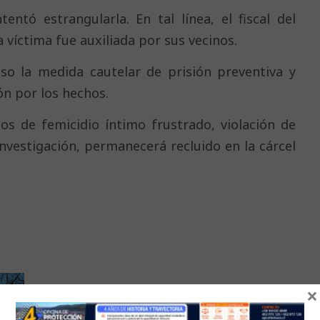
tentó estrangularla. En tal línea, el fiscal del
a víctima fue auxiliada por sus vecinos.
uso la medida cautelar de prisión preventiva y
n por los hechos.
os de femicidio íntimo frustrado, violación de
investigación, permanecerá recluido en la cárcel
×