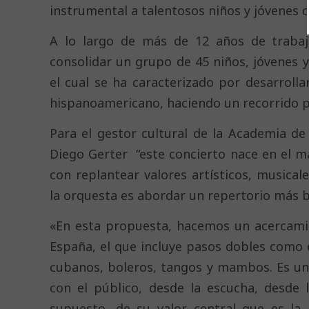
instrumental a talentosos niños y jóvenes d
A lo largo de más de 12 años de trabaj
consolidar un grupo de 45 niños, jóvenes y
el cual se ha caracterizado por desarroll
hispanoamericano, haciendo un recorrido po
Para el gestor cultural de la Academia de
Diego Gerter “este concierto nace en el m
con replantear valores artísticos, musical
la orquesta es abordar un repertorio más b
«En esta propuesta, hacemos un acercamie
España, el que incluye pasos dobles como 
cubanos, boleros, tangos y mambos. Es un 
con el público, desde la escucha, desde 
supuesto, de su valor central que es la 