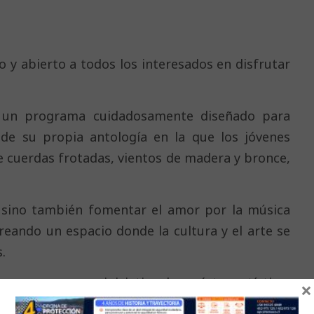
y abierto a todos los interesados en disfrutar
á un programa cuidadosamente diseñado para
de su propia antología en la que los jóvenes
de cuerdas frotadas, vientos de madera y bronce,
, sino también fomentar el amor por la música
creando un espacio donde la cultura y el arte se
.
 nace como una iniciativa de carácter artístico-
×
 de formación en interpretación de música