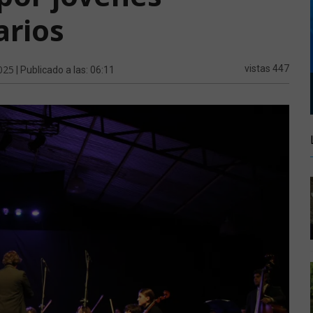
arios
025
vistas 447
| Publicado a las: 06:11