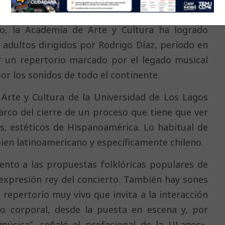
e escuelas de Osorno y San Juan de la Costa.
o, la Academia de Arte y Cultura ha logrado
 adultos dirigidos por Rodrigo Díaz, período en
ar un repertorio marcado por el legado musical
r los sonidos de todo el continente.
 Arte y Cultura de la Universidad de Los Lagos
arco del cierre de un proceso que tiene que ver
es, estéticos de Hispanoamérica. Lo habitual de
ien latinoamericano y específicamente chileno.
nto a las propuestas folklóricas populares de
expresión rey del concierto. También hay sones
repertorio muy vivo que invita a la interacción
lo corporal, desde la puesta en escena y, por
música”, señaló el profesional de la ULagos»,