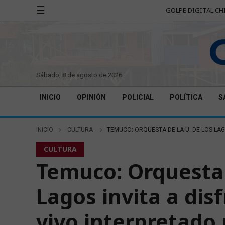
☰
GOLPE DIGITAL CH
sábado, 8 de agosto de 2026
INICIO
OPINIÓN
POLICIAL
POLÍTICA
S
INICIO
CULTURA
TEMUCO: ORQUESTA DE LA U. DE LOS LAG
CULTURA
Temuco: Orquesta 
Lagos invita a dis
vivo interpretado