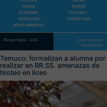
POLÍTICA
SALUD
CIUDAD
REGIÓN
ECONOMÍA
CULTURA
EDUCACIÓN
TECNOLOGÍA
MEDIO AMBIENTE
©Golpe Digital - 2026
Desarrollado por
Anacondaweb
Temuco: formalizan a alumna por
realizar en RR.SS. amenazas de
tiroteo en liceo