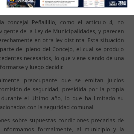
nes comunes y coordinadas, sin incurrir en
a concejal Peñailillo, como el artículo 4, no
igente de la Ley de Municipalidades, y parecen
rechamente en otra ley distinta. Esta situación
parte del pleno del Concejo, el cual se produjo
cedentes necesarios, lo que viene siendo de una
nformarse y luego decidir.
almente preocupante que se emitan juicios
omisión de seguridad, presidida por la propia
s durante el último año, lo que ha limitado su
elacionados con la seguridad comunal.
ones sobre supuestas condiciones precarias de
 informamos formalmente, al municipio y la