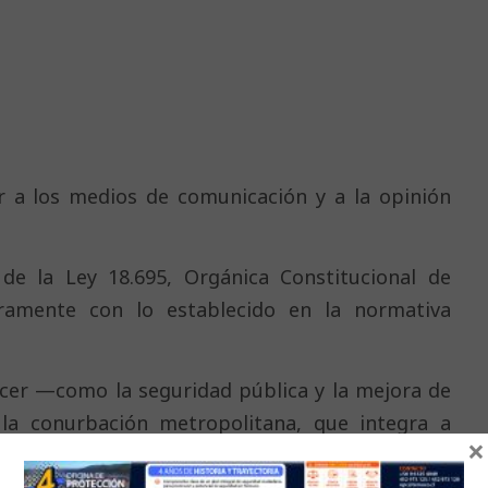
r a los medios de comunicación y a la opinión
de la Ley 18.695, Orgánica Constitucional de
ramente con lo establecido en la normativa
acer —como la seguridad pública y la mejora de
 la conurbación metropolitana, que integra a
×
e iniciativas individuales, ya que responden a