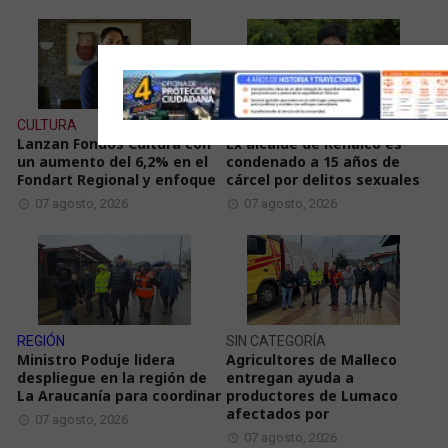
CULTURA
JUDICIAL
Lanzan Fondos Cultura con
Ex alcalde de Renaico es
un aumento del 6,2% en el
condenado a 15 años de
Fondart Regional y enfoque
cárcel por delitos sexuales
07 agosto, 2026
07 agosto, 2026
REGIÓN
SIN CATEGORÍA
Ministro Poduje lidera
Agricultores de Malleco
despliegue en la región de
entregan ayuda a
La Araucanía para coordinar
productores de Lumaco
afectados por
07 agosto, 2026
07 agosto, 2026