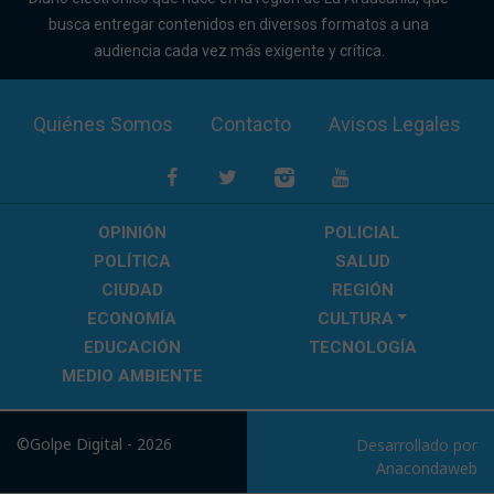
busca entregar contenidos en diversos formatos a una
audiencia cada vez más exigente y crítica.
Quiénes Somos
Contacto
Avisos Legales
OPINIÓN
POLICIAL
POLÍTICA
SALUD
CIUDAD
REGIÓN
ECONOMÍA
CULTURA
EDUCACIÓN
TECNOLOGÍA
MEDIO AMBIENTE
©Golpe Digital - 2026
Desarrollado por
Anacondaweb