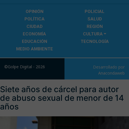
OPINIÓN
POLICIAL
POLÍTICA
SALUD
CIUDAD
REGIÓN
ECONOMÍA
CULTURA
EDUCACIÓN
TECNOLOGÍA
MEDIO AMBIENTE
©Golpe Digital - 2026
Desarrollado por
Anacondaweb
Siete años de cárcel para autor
de abuso sexual de menor de 14
años