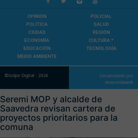
OPINIÓN
POLICIAL
POLÍTICA
SALUD
CIUDAD
REGIÓN
ECONOMÍA
CULTURA
EDUCACIÓN
TECNOLOGÍA
MEDIO AMBIENTE
©Golpe Digital - 2026
Desarrollado por
Anacondaweb
Seremi MOP y alcalde de
Saavedra revisan cartera de
proyectos prioritarios para la
comuna