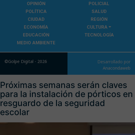
OPINIÓN
POLICIAL
POLÍTICA
SALUD
CIUDAD
REGIÓN
ECONOMÍA
CULTURA
EDUCACIÓN
TECNOLOGÍA
MEDIO AMBIENTE
©Golpe Digital - 2026
Desarrollado por
Anacondaweb
Próximas semanas serán claves
para la instalación de pórticos en
resguardo de la seguridad
escolar