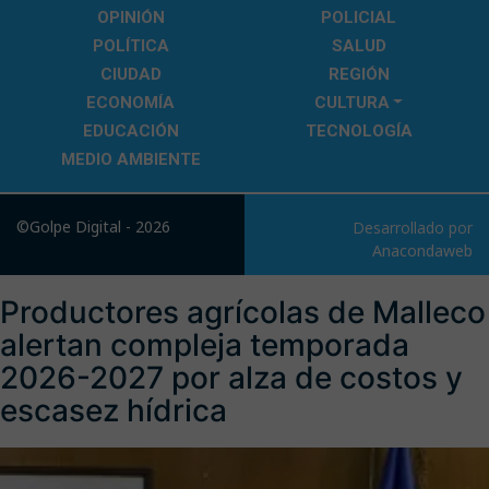
OPINIÓN
POLICIAL
POLÍTICA
SALUD
CIUDAD
REGIÓN
ECONOMÍA
CULTURA
EDUCACIÓN
TECNOLOGÍA
MEDIO AMBIENTE
©Golpe Digital - 2026
Desarrollado por
Anacondaweb
Productores agrícolas de Malleco
alertan compleja temporada
2026-2027 por alza de costos y
escasez hídrica