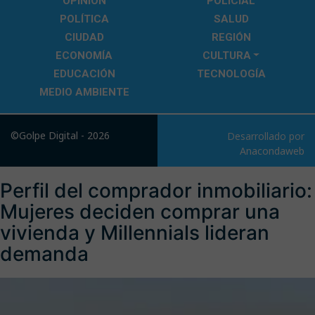
OPINIÓN
POLICIAL
POLÍTICA
SALUD
CIUDAD
REGIÓN
ECONOMÍA
CULTURA
EDUCACIÓN
TECNOLOGÍA
MEDIO AMBIENTE
©Golpe Digital - 2026
Desarrollado por
Anacondaweb
Perfil del comprador inmobiliario:
Mujeres deciden comprar una
vivienda y Millennials lideran
demanda