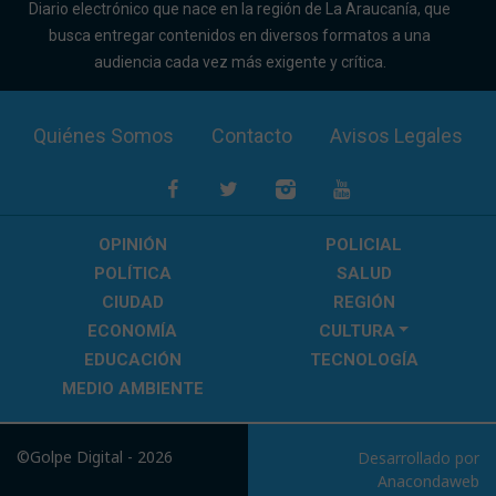
Diario electrónico que nace en la región de La Araucanía, que
busca entregar contenidos en diversos formatos a una
audiencia cada vez más exigente y crítica.
Quiénes Somos
Contacto
Avisos Legales
OPINIÓN
POLICIAL
POLÍTICA
SALUD
CIUDAD
REGIÓN
ECONOMÍA
CULTURA
EDUCACIÓN
TECNOLOGÍA
MEDIO AMBIENTE
©Golpe Digital - 2026
Desarrollado por
Anacondaweb