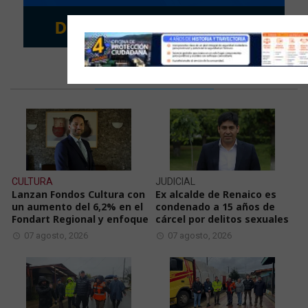
LAS ÚLTIMAS NOTICIAS
CULTURA
JUDICIAL
Lanzan Fondos Cultura con
Ex alcalde de Renaico es
un aumento del 6,2% en el
condenado a 15 años de
Fondart Regional y enfoque
cárcel por delitos sexuales
07 agosto, 2026
07 agosto, 2026