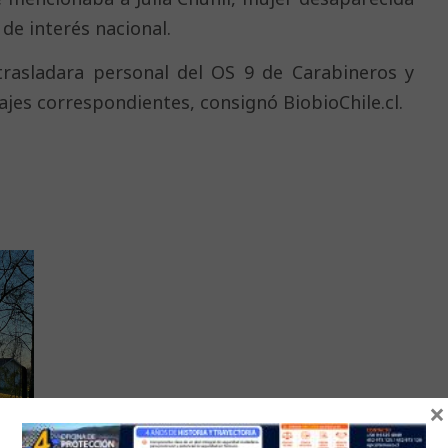
 de interés nacional.
 trasladara personal del OS 9 de Carabineros y
tajes correspondientes, consignó BiobioChile.cl.
×