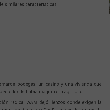
e similares características.
uemaron bodegas, un casino y una vivienda que
dega donde había maquinaria agrícola.
ación radical WAM dejó lienzos donde exigen la
e mencionaba a Julia Chuñil, mujer desaparecida