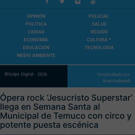
OPINIÓN
POLICIAL
POLÍTICA
SALUD
CIUDAD
REGIÓN
ECONOMÍA
CULTURA
EDUCACIÓN
TECNOLOGÍA
MEDIO AMBIENTE
©Golpe Digital - 2026
Desarrollado por
Anacondaweb
Ópera rock ‘Jesucristo Superstar’
llega en Semana Santa al
Municipal de Temuco con circo y
potente puesta escénica