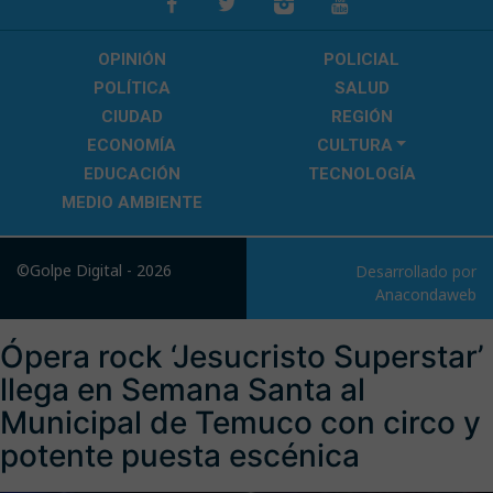
OPINIÓN
POLICIAL
POLÍTICA
SALUD
CIUDAD
REGIÓN
ECONOMÍA
CULTURA
EDUCACIÓN
TECNOLOGÍA
MEDIO AMBIENTE
©Golpe Digital - 2026
Desarrollado por
Anacondaweb
Ópera rock ‘Jesucristo Superstar’
llega en Semana Santa al
Municipal de Temuco con circo y
potente puesta escénica