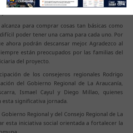
 representa un importante aporte para mejorar
s y niñas de Cholchol.
o alcanza para comprar cosas tan básicas como
 difícil poder tener una cama para cada uno. Por
ue ahora podrán descansar mejor. Agradezco al
siempre están preocupados por las familias del
ciaria del proyecto.
icipación de los consejeros regionales Rodrigo
ación del Gobierno Regional de La Araucanía,
carra, Ismael Cayul y Diego Millao, quienes
esta significativa jornada.
 Gobierno Regional y del Consejo Regional de La
 esta iniciativa social orientada a fortalecer la
 comuna.