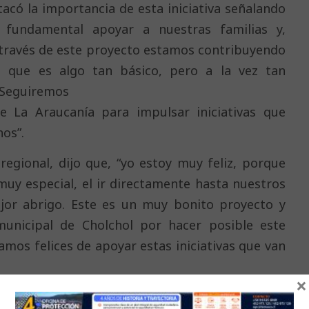
tacó la importancia de esta iniciativa señalando
fundamental apoyar a nuestras familias y,
A través de este proyecto estamos contribuyendo
 que es algo tan básico, pero a la vez tan
. Seguiremos
e La Araucanía para impulsar iniciativas que
nos”.
regional, dijo que, “yo estoy muy feliz, porque
muy especial, el ir directamente hasta nuestros
jor abrigo. Este es un muy bonito proyecto y
o municipal de Cholchol por hacer posible este
mos felices de apoyar estas iniciativas que van
×
 implementación de este proyecto, que no solo