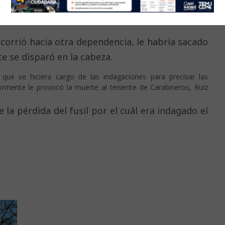
rsonal del Servicio de Asuntos Internos, Saicar,
 corrió hacia otra dependencia, le habría sacado
e se disparó en la cabeza.
 que se hiciera cargo de las indagaciones para precisar las
ormente le provocó la muerte al teniente de Carabineros, Ruiz
e la pérdida del fusil por el cuál era indagado el