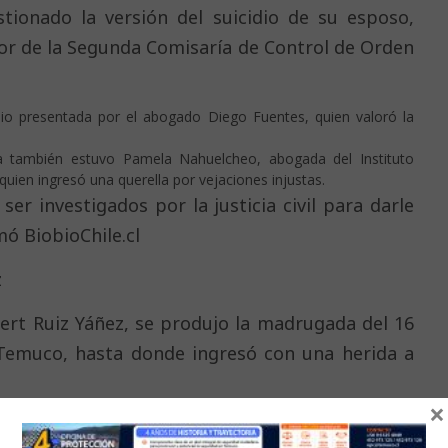
stionado la versión del suicidio de su esposo,
ior de la Segunda Comisaría de Control de Orden
dio presentada por el abogado Diego Fuentes, quien valoró la
tía también estuvo Pamela Nahuelcheo, abogada del Instituto
ien ingresó una querella por vejaciones injustas.
er investigados por la justicia civil para darle
mó BiobioChile.cl
z
bert Ruiz Yáñez, se produjo la madrugada del 16
 Temuco, hasta donde ingresó con una herida a
×
 Carabineros sostiene que el hecho ocurrió