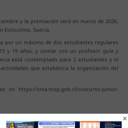
iciembre y la premiación será en marzo de 2026,
en Estocolmo, Suecia.
da por un máximo de dos estudiantes regulares
15 y 19 años, y contar con un profesor guía y
uecia está contemplado para 2 estudiantes y el
 actividades que establezca la organización del
s en https://snia.mop.gob.cl/concurso-junior-
×
nir tres iniciativas que los estudiantes deberán
026 en Santiago, y escoger el proyecto que