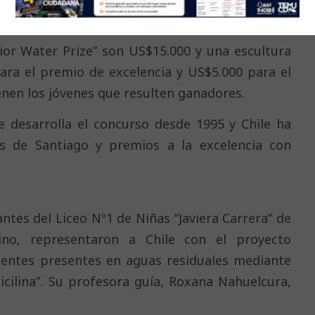
r Water Prize” en agosto de ese año en Suecia.
ior Water Prize” son US$15.000 y una escultura
para el premio de excelencia y US$5.000 para el
enen los jóvenes que resulten ganadores.
e desarrolla el concurso desde 1995 y Chile ha
s de Santiago y premios a la excelencia con
antes del Liceo Nº1 de Niñas “Javiera Carrera” de
ino, representaron a Chile con el proyecto
entes presentes en aguas residuales mediante
cilina”. Su profesora guía, Roxana Nahuelcura,