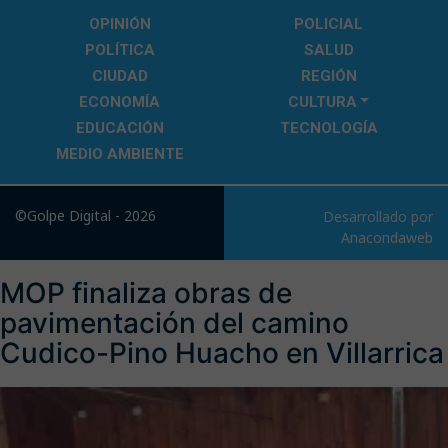
OPINIÓN
POLICIAL
POLÍTICA
SALUD
CIUDAD
REGIÓN
ECONOMÍA
CULTURA
EDUCACIÓN
TECNOLOGÍA
MEDIO AMBIENTE
©Golpe Digital - 2026
Desarrollado por
Anacondaweb
MOP finaliza obras de
pavimentación del camino
Cudico-Pino Huacho en Villarrica