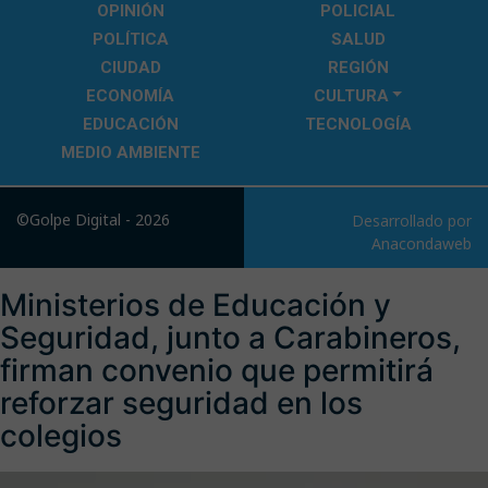
OPINIÓN
POLICIAL
POLÍTICA
SALUD
CIUDAD
REGIÓN
ECONOMÍA
CULTURA
EDUCACIÓN
TECNOLOGÍA
MEDIO AMBIENTE
©Golpe Digital - 2026
Desarrollado por
Anacondaweb
Ministerios de Educación y
Seguridad, junto a Carabineros,
firman convenio que permitirá
reforzar seguridad en los
colegios