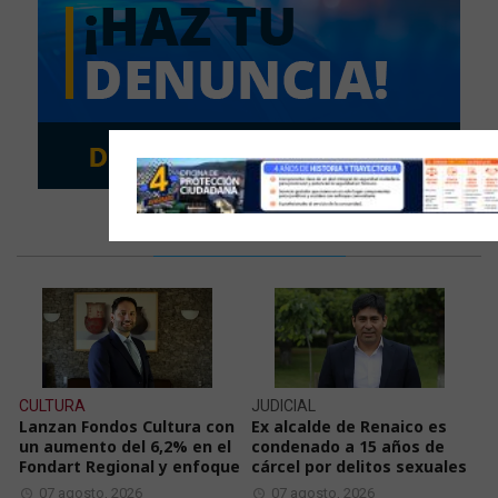
LAS ÚLTIMAS NOTICIAS
CULTURA
JUDICIAL
Lanzan Fondos Cultura con
Ex alcalde de Renaico es
un aumento del 6,2% en el
condenado a 15 años de
Fondart Regional y enfoque
cárcel por delitos sexuales
07 agosto, 2026
07 agosto, 2026