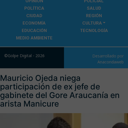
OPINIÓN
POLICIAL
POLÍTICA
SALUD
CIUDAD
REGIÓN
ECONOMÍA
CULTURA
EDUCACIÓN
TECNOLOGÍA
MEDIO AMBIENTE
©Golpe Digital - 2026
Desarrollado por
Anacondaweb
Mauricio Ojeda niega
participación de ex jefe de
gabinete del Gore Araucanía en
arista Manicure