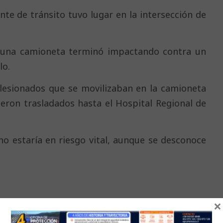
nte de tránsito tuvo lugar en la intersección de
, una camioneta terminó impactando contra un
lo.
 lesionados que se movilizaban en la camioneta
ueron trasladados hasta el Hospital Regional de
no estaría en riesgo vital, aunque se desconoce
×