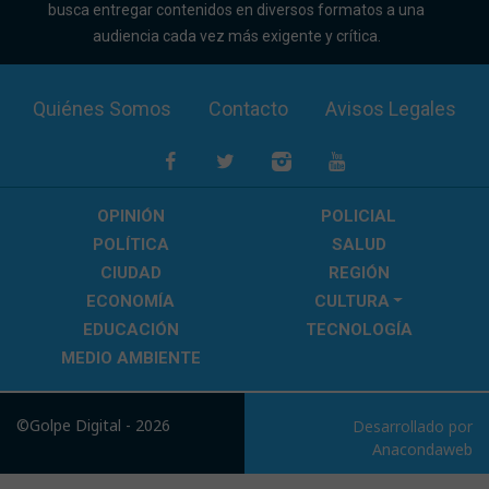
busca entregar contenidos en diversos formatos a una
audiencia cada vez más exigente y crítica.
Quiénes Somos
Contacto
Avisos Legales
OPINIÓN
POLICIAL
POLÍTICA
SALUD
CIUDAD
REGIÓN
ECONOMÍA
CULTURA
EDUCACIÓN
TECNOLOGÍA
MEDIO AMBIENTE
©Golpe Digital - 2026
Desarrollado por
Anacondaweb