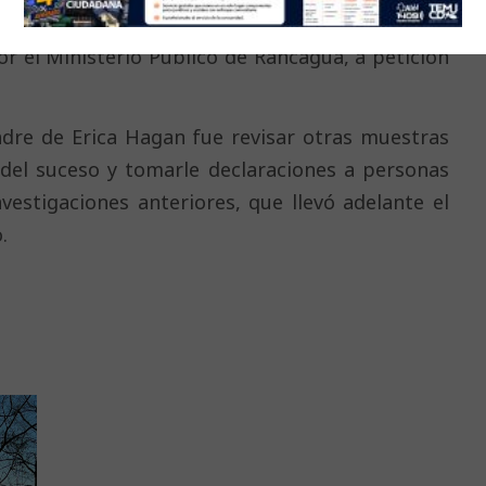
r el Ministerio Público de Rancagua, a petición
madre de Erica Hagan fue revisar otras muestras
 del suceso y tomarle declaraciones a personas
vestigaciones anteriores, que llevó adelante el
.