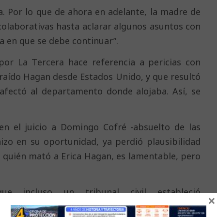
. Por lo que de ahora en adelante, la madre de
colaborativas hasta aclarar algunos asuntos con
ma en que se debe continuar”.
 por
La Tercera
hace referencia a pericias con
traído Hagan desde Estados Unido, y que resultó
afectó al departamento donde alojaba. Así, se
 en el juicio a Domingo Cofré -absuelto de las
izo en su oportunidad, ya perdió plausibilidad
y quién mató a Erica Hagan, es lamentable, pero
que incluso un tribunal civil estableció
×
, esa sentencia está ejecutoriada y fue conocida