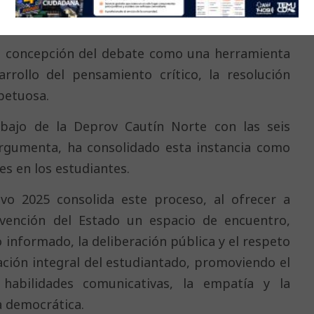
udadana y democrática en los establecimientos
na concepción del debate como una herramienta
arrollo del pensamiento crítico, la resolución
spetuosa.
rabajo de la Deprov Cautín Norte con las seis
Argumenta, ha consolidado esta instancia como
es en los estudiantes.
ivo 2025 consolida este proceso, al ofrecer a
vención del Estado un espacio de encuentro,
o informado, la deliberación pública y el respeto
ación integral del estudiantado, promoviendo el
 habilidades comunicativas, la empatía y la
a democrática.