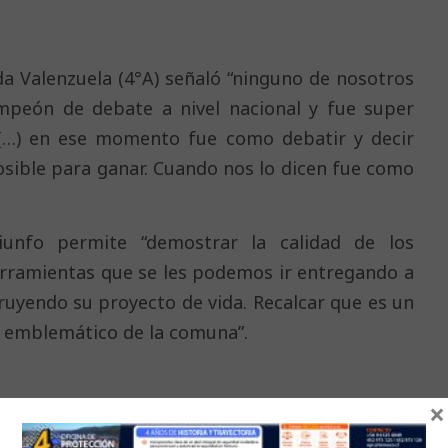
da Valenzuela (4°A) señaló “ninguno de nosotros
mpeón de debate a nivel nacional y fue super
(…) en ese momento fue como debatir y decir
osible para ganar. Cuando nos lo dicen fue como
iunfo permite “demostrar la calidad de los
herramientas que se les podemos ir entregando a
ruyendo su proyecto de vida. Recalcar que es un
ás emblemático de la comuna”.
×
diversas iniciativas de debate escolar, con el