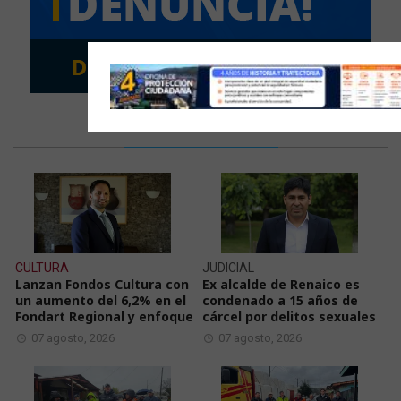
LAS ÚLTIMAS NOTICIAS
CULTURA
JUDICIAL
Lanzan Fondos Cultura con
Ex alcalde de Renaico es
un aumento del 6,2% en el
condenado a 15 años de
Fondart Regional y enfoque
cárcel por delitos sexuales
07 agosto, 2026
07 agosto, 2026