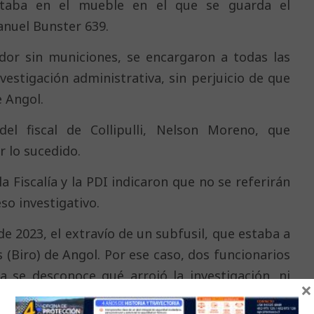
taba en el mueble en el que se guarda el
anuel Bunster 639.
ador sin municiones, se encargaron a todas las
investigación administrativa, sin perjuicio de que
e Angol.
el fiscal de Collipulli, Nelson Moreno, que
r lo sucedido.
a Fiscalía y la PDI indicaron que no se referirán
so investigativo.
e 2023, el extravío de un subfusil, que estaba a
 (Biro) de Angol. Por ese caso, dos funcionarios
a se desconoce qué arrojó la investigación, ni
×