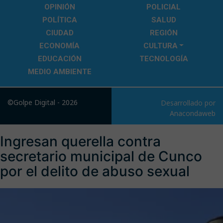
OPINIÓN
POLICIAL
POLÍTICA
SALUD
CIUDAD
REGIÓN
ECONOMÍA
CULTURA
EDUCACIÓN
TECNOLOGÍA
MEDIO AMBIENTE
©Golpe Digital - 2026
Desarrollado por
Anacondaweb
Ingresan querella contra
secretario municipal de Cunco
por el delito de abuso sexual