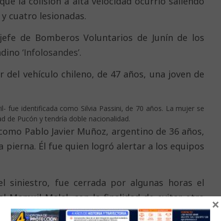
que la colisión a alta velocidad ocurrió saliendo
 y cuatro lesionadas.
jefe de Bomberos Voluntarios de Junín de los
ndino
‘Infolosandes’
.
r del vehículo chileno, de 47 años, una joven de
il- fue identificada como
Silvia Passini, de 70 años. La mujer se
 de Pucón y tendría doble nacionalidad
.
 como Pablo Javier Muñoz, argentino de 36 años,
 pierna. Él fue quien logró alertar a los equipos
 el siniestro, fue cerrada por algunas horas el
al Mamuil Malal, con la finalidad de evitar otro
×