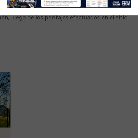
se informó que fue retirado del lugar y que sería
n, luego de los peritajes efectuados en el sitio