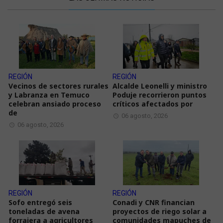
REGIÓN
REGIÓN
Vecinos de sectores rurales
Alcalde Leonelli y ministro
y Labranza en Temuco
Poduje recorrieron puntos
celebran ansiado proceso
críticos afectados por
de
06 agosto, 2026
06 agosto, 2026
REGIÓN
REGIÓN
Sofo entregó seis
Conadi y CNR financian
toneladas de avena
proyectos de riego solar a
forrajera a agricultores
comunidades mapuches de