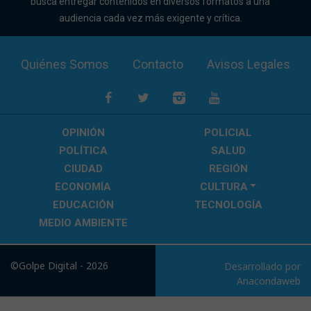
busca entregar contenidos en diversos formatos a una
audiencia cada vez más exigente y crítica.
Quiénes Somos
Contacto
Avisos Legales
OPINIÓN
POLICIAL
POLÍTICA
SALUD
CIUDAD
REGIÓN
ECONOMÍA
CULTURA
EDUCACIÓN
TECNOLOGÍA
MEDIO AMBIENTE
©Golpe Digital - 2026
Desarrollado por
Anacondaweb