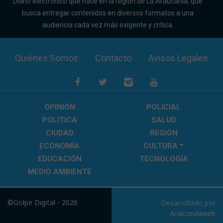
Diario electrónico que nace en la región de La Araucanía, que
busca entregar contenidos en diversos formatos a una
audiencia cada vez más exigente y crítica.
Quiénes Somos
Contacto
Avisos Legales
OPINIÓN
POLICIAL
POLÍTICA
SALUD
CIUDAD
REGIÓN
ECONOMÍA
CULTURA
EDUCACIÓN
TECNOLOGÍA
MEDIO AMBIENTE
©Golpe Digital - 2026
Desarrollado por
Anacondaweb