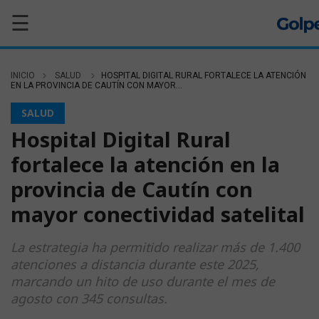
☰
INICIO
SALUD
HOSPITAL DIGITAL RURAL FORTALECE LA ATENCIÓN
EN LA PROVINCIA DE CAUTÍN CON MAYOR...
SALUD
Hospital Digital Rural
fortalece la atención en la
provincia de Cautín con
mayor conectividad satelital
La estrategia ha permitido realizar más de 1.400
atenciones a distancia durante este 2025,
marcando un hito de uso durante el mes de
agosto con 345 consultas.