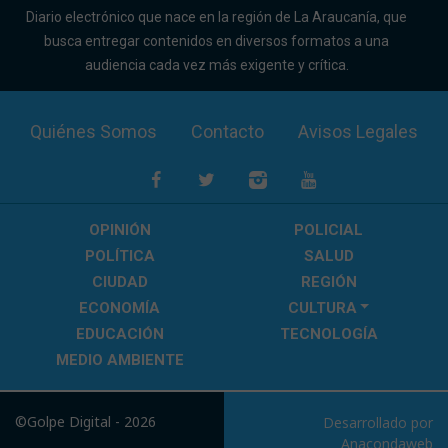
Diario electrónico que nace en la región de La Araucanía, que
busca entregar contenidos en diversos formatos a una
audiencia cada vez más exigente y crítica.
Quiénes Somos
Contacto
Avisos Legales
OPINIÓN
POLICIAL
POLÍTICA
SALUD
CIUDAD
REGIÓN
ECONOMÍA
CULTURA
EDUCACIÓN
TECNOLOGÍA
MEDIO AMBIENTE
©Golpe Digital - 2026
Desarrollado por
Anacondaweb