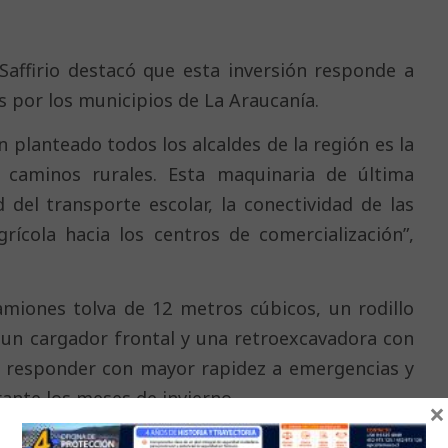
Saffirio destacó que esta inversión responde a
 por los municipios de La Araucanía.
planteado todos los alcaldes de la región es la
 caminos rurales. Esta maquinaria de última
 del transporte escolar, la conectividad de las
grícola hacia los centros de comercialización”,
miones tolva de 12 metros cúbicos, un rodillo
 un cargador frontal y una retroexcavadora con
á responder con mayor rapidez a emergencias y
ante los meses de invierno.
×
ró que la entrega se haya realizado en Choroico,