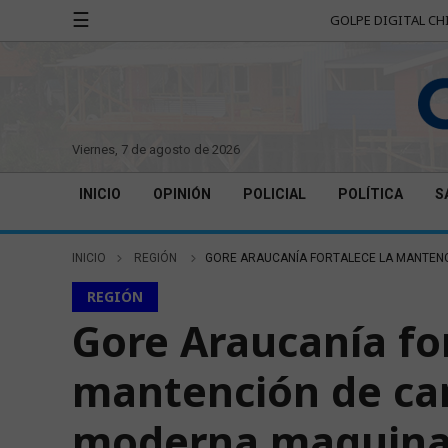
☰
GOLPE DIGITAL CH
viernes, 7 de agosto de 2026
INICIO
OPINIÓN
POLICIAL
POLÍTICA
S
INICIO
REGIÓN
GORE ARAUCANÍA FORTALECE LA MANTENC
REGIÓN
Gore Araucanía for
mantención de ca
moderna maquinar