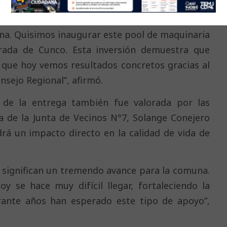
a iniciativa.
una. Quisimos inaugurar este pool de maquinaria
rada de Cunco. Esta inversión demuestra que
 que hoy vemos resultados concretos gracias al
nsejo Regional”, afirmó.
 de la entrega también fue valorada por las
a de la Junta de Vecinos N°7, Solange Conejero
rá un impacto directo en la calidad de vida de
 significan un tremendo avance para la comuna.
 se hace muy difícil llegar, fortaleciendo la
ante años han esperado este tipo de apoyo”,