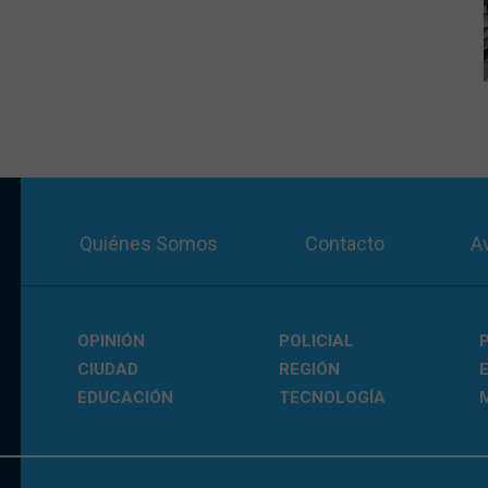
Quiénes Somos
Contacto
A
OPINIÓN
POLICIAL
CIUDAD
REGIÓN
EDUCACIÓN
TECNOLOGÍA