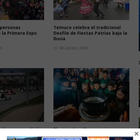
 personas
Temuco celebra el tradicional
e la Primera Expo
Desfile de Fiestas Patrias bajo la
lluvia
26
08 agosto, 2026
mágenes que dejó
El arte y la cultura se viven en
×
ting 2025 en Temuco
Temuco