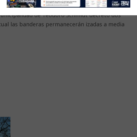
ce el comunicado.
unicipalidad de Teodoro Schmidt decretó dos
 cual las banderas permanecerán izadas a media