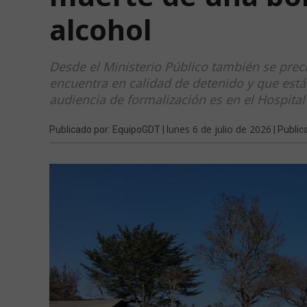
alcohol
Desde el Ministerio Público también se prec
encuentra en calidad de detenido y que está
audiencia de formalización es en el Hospital
lunes 6 de julio de 2026
Publicado por: EquipoGDT |
| Public