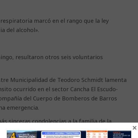
 respiratoria marcó en el rango que la ley
a del alcohol».
ingo, resultaron otros seis voluntarios
ustre Municipalidad de Teodoro Schmidt lamenta
sito ocurrido en el sector Cancha El Escudo-
Compañía del Cuerpo de Bomberos de Barros
una emergencia.
s sinceras condolencias a la familia de la
×
os Arana y a toda la comunidad, manifestando