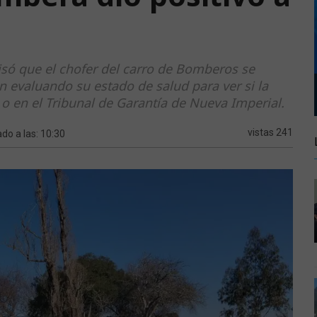
isó que el chofer del carro de Bomberos se
n evaluando su estado de salud para ver si la
 o en el Tribunal de Garantía de Nueva Imperial.
vistas 241
ado a las: 10:30