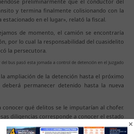
eciéndose preliminarmente que el conductor del
ánsito y termina finalmente colisionando con la
stacionado en el lugar», relató la fiscal.
ejamos de momento, el camión se encontraría
n, por lo cual la responsabilidad del cuasidelito
icó la persecutora.
 del bus pasó esta jornada a control de detención en el Juzgado
ó la ampliación de la detención hasta el próximo
 deberá permanecer detenido hasta la nueva
conocer qué delitos se le imputarían al chofer.
sas diligencias corresponde a conocer el estado
×
llas están hospitalizadas en el hospital regional