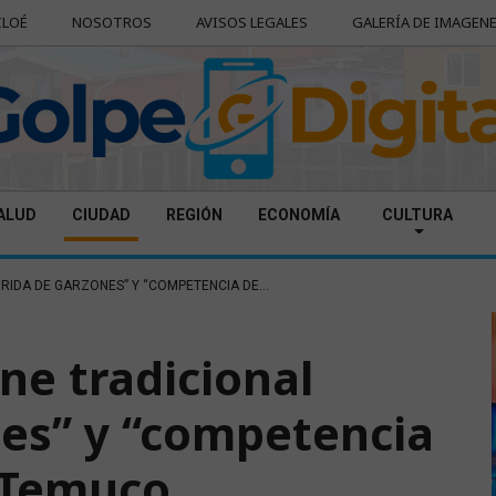
ILOÉ
NOSOTROS
AVISOS LEGALES
GALERÍA DE IMAGEN
ALUD
CIUDAD
REGIÓN
ECONOMÍA
CULTURA
RIDA DE GARZONES” Y “COMPETENCIA DE...
ne tradicional
nes” y “competencia
 Temuco