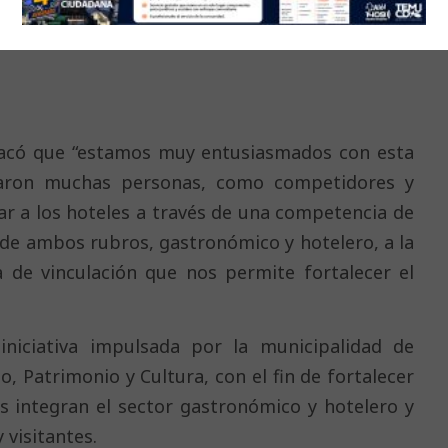
stacó que “estamos muy entusiasmados con esta
iparon muchas personas, como competidores y
ar a los hoteles a través de una competencia de
de ambos rubros, gastronómico y hotelero, a la
 de vinculación que nos permite fortalecer el
niciativa impulsada por la municipalidad de
, Patrimonio y Cultura, con el fin de fortalecer
es integran el sector gastronómico y hotelero y
 visitantes.