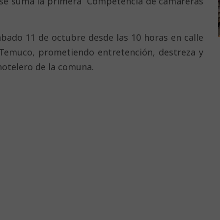
o se suma la primera “Competencia de camareras
ábado 11 de octubre desde las 10 horas en calle
e Temuco, prometiendo entretención, destreza y
hotelero de la comuna.