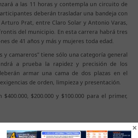
zará a las 11 horas y contempla un circuito de
rticipantes deberán trasladar una bandeja con
 Arturo Prat, entre Claro Solar y Antonio Varas,
frontis del municipio. En esta carrera habrá tres
rones de 41 años y más y mujeres toda edad.
s y camareros” tiene sólo una categoría general
ndrá a prueba la rapidez y precisión de los
 deberán armar una cama de dos plazas en el
xigencias de orden, limpieza y presentación.
 $400.000, $200.000 y $100.000 para el primer,
×