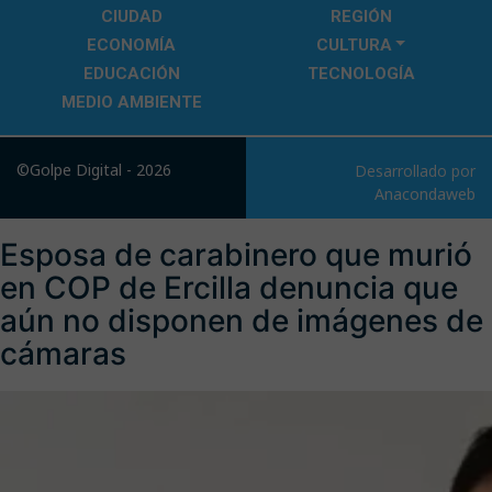
CIUDAD
REGIÓN
ECONOMÍA
CULTURA
EDUCACIÓN
TECNOLOGÍA
MEDIO AMBIENTE
©Golpe Digital - 2026
Desarrollado por
Anacondaweb
Esposa de carabinero que murió
en COP de Ercilla denuncia que
aún no disponen de imágenes de
cámaras